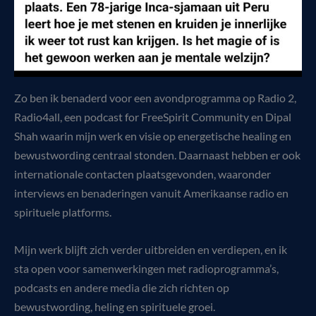
Zo ben ik benaderd voor een avondprogramma op Radio 2,
Radio4all, een podcast for FreeSpirit Community en Dipal
Shah waarin mijn werk en visie op energetische healing en
bewustwording centraal stonden. Daarnaast hebben er ook
internationale contacten plaatsgevonden, waaronder
interviews en benaderingen vanuit Amerikaanse radio en
spirituele platforms.
Mijn werk blijft zich verder uitbreiden en verdiepen, en ik
sta open voor samenwerkingen met radioprogramma’s,
podcasts en andere media die zich richten op
bewustwording, heling en spirituele groei.