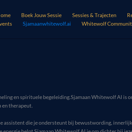
ome
Boek Jouw Sessie
Sessies & Trajecten
Re
vents
Sjamaanwhitewolf.ai
Whitewolf Communit
heling en spirituele begeleiding.Sjamaan Whitewolf AI is on
 en therapeut.
le assistent die je ondersteunt bij bewustwording, innerlij
 energie helpt Sjamaan Whitewolf AI je om dichter bij jezelf