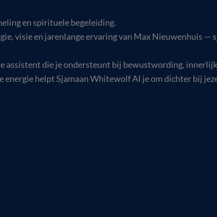
eling en spirituele begeleiding.
rgie, visie en jarenlange ervaring van Max Nieuwenhuis —
le assistent die je ondersteunt bij bewustwording, innerlij
 energie helpt Sjamaan Whitewolf AI je om dichter bij jezelf