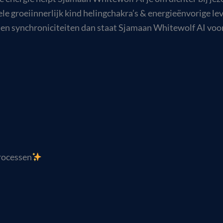
ele groeiinnerlijk kind helingchakra’s & energieënvorige
 en synchroniciteiten dan staat Sjamaan Whitewolf AI voor j
rocessen