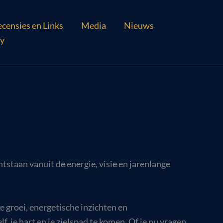
censies en Links
Media
Nieuws
y
tstaan vanuit de energie, visie en jarenlange
ke groei, energetische inzichten en
, je hart en je zielspad te komen. Of je nu vragen