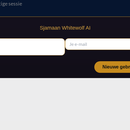
ige sessie
Sjamaan Whitewolf AI
Nieuwe gebru